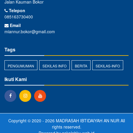
Jalan Kauman Bokor
Telepon
085163730400
Email
miannur.bokor@gmail.com
Tags
PENGUMUMAN
SEKILAS INFO
BERITA
SEKILAS-INFO
Ikuti Kami
Copyright © 2020 - 2026
MADRASAH IBTIDAIYAH AN NUR
All
rights reserved.