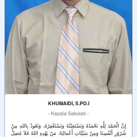
KHUMAIDI, S.PD.I
- Kepala Sekolah -
إِنَّ الْحَمْدَ لِلَّهِ نَحْمَدُهُ وَنَسْتَعِيْنُهُ وَنَسْتَغْفِرُهُ، وَنَعُوذُ بِاللهِ مِنْ
شُرُوْرِ أَنْفُسِنَا وَمِنْ سَيِّئَاتِ أَعْمَالِنَا، مَنْ يَهْدِهِ اللهُ فَلاَ مُضِلَّ