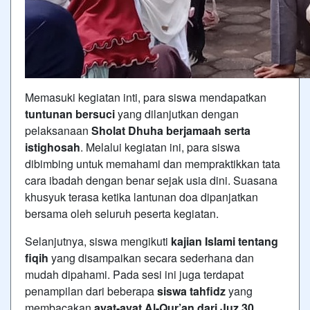
Memasuki kegiatan inti, para siswa mendapatkan
tuntunan bersuci
yang dilanjutkan dengan
pelaksanaan
Sholat Dhuha berjamaah serta
istighosah
. Melalui kegiatan ini, para siswa
dibimbing untuk memahami dan mempraktikkan tata
cara ibadah dengan benar sejak usia dini. Suasana
khusyuk terasa ketika lantunan doa dipanjatkan
bersama oleh seluruh peserta kegiatan.
Selanjutnya, siswa mengikuti
kajian Islami tentang
fiqih
yang disampaikan secara sederhana dan
mudah dipahami. Pada sesi ini juga terdapat
penampilan dari beberapa
siswa tahfidz
yang
membacakan
ayat-ayat Al-Qur’an dari Juz 30