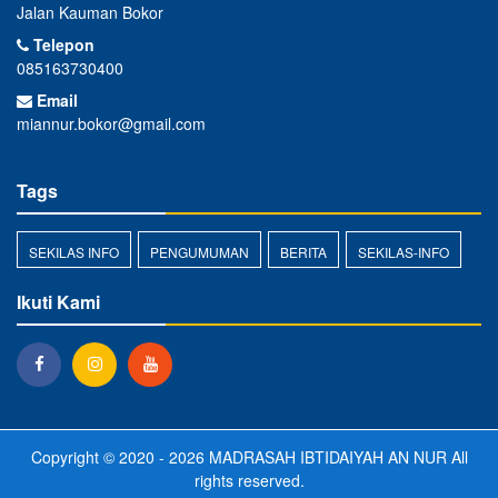
Jalan Kauman Bokor
Telepon
085163730400
Email
miannur.bokor@gmail.com
Tags
SEKILAS INFO
PENGUMUMAN
BERITA
SEKILAS-INFO
Ikuti Kami
Copyright © 2020 - 2026
MADRASAH IBTIDAIYAH AN NUR
All
rights reserved.