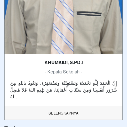
KHUMAIDI, S.PD.I
- Kepala Sekolah -
إِنَّ الْحَمْدَ لِلَّهِ نَحْمَدُهُ وَنَسْتَعِيْنُهُ وَنَسْتَغْفِرُهُ، وَنَعُوذُ بِاللهِ مِنْ
شُرُوْرِ أَنْفُسِنَا وَمِنْ سَيِّئَاتِ أَعْمَالِنَا، مَنْ يَهْدِهِ اللهُ فَلاَ مُضِلَّ
لَهُ…
SELENGKAPNYA